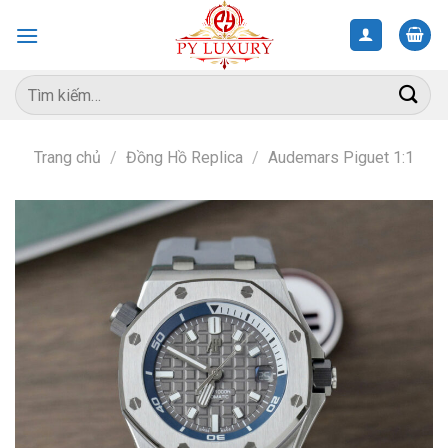
Skip
to
content
Tìm
kiếm:
Trang chủ
/
Đồng Hồ Replica
/
Audemars Piguet 1:1