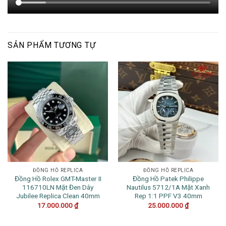
SẢN PHẨM TƯƠNG TỰ
ĐỒNG HỒ REPLICA
ĐỒNG HỒ REPLICA
Đồng Hồ Rolex GMT-Master II
Đồng Hồ Patek Philippe
116710LN Mặt Đen Dây
Nautilus 5712/1A Mặt Xanh
Jubilee Replica Clean 40mm
Rep 1:1 PPF V3 40mm
17.000.000
₫
25.000.000
₫