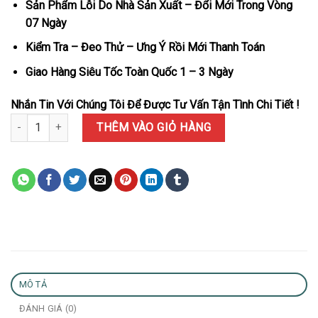
Sản Phẩm Lỗi Do Nhà Sản Xuất – Đổi Mới Trong Vòng
07 Ngày
Kiểm Tra – Đeo Thử – Ưng Ý Rồi Mới Thanh Toán
Giao Hàng Siêu Tốc Toàn Quốc 1 – 3 Ngày
Nhắn Tin Với Chúng Tôi Để Được Tư Vấn Tận Tình Chi Tiết !
Đồng Hồ Audemars Piguet Royal Oak Offshore Diver 15720ST Mặt
THÊM VÀO GIỎ HÀNG
MÔ TẢ
ĐÁNH GIÁ (0)