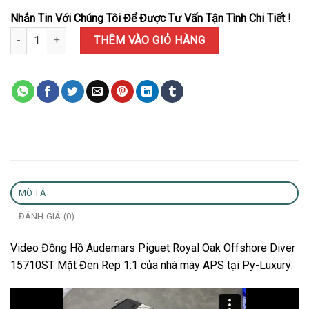
Nhắn Tin Với Chúng Tôi Để Được Tư Vấn Tận Tình Chi Tiết !
Đồng Hồ Audemars Piguet Royal Oak Offshore Diver 15710ST Mặt
THÊM VÀO GIỎ HÀNG
MÔ TẢ
ĐÁNH GIÁ (0)
Video Đồng Hồ Audemars Piguet Royal Oak Offshore Diver
15710ST Mặt Đen Rep 1:1 của nhà máy APS tại Py-Luxury: