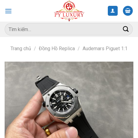
Skip
to
content
Tìm
kiếm:
Trang chủ
/
Đồng Hồ Replica
/
Audemars Piguet 1:1