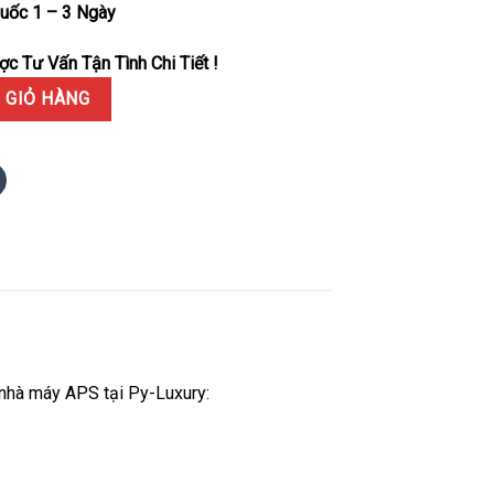
uốc 1 – 3 Ngày
c Tư Vấn Tận Tình Chi Tiết !
l Oak Chronograph 26240ST Mặt Đen Replica 1:1 Nhà Máy APS 41mm
 GIỎ HÀNG
nhà máy APS tại Py-Luxury: