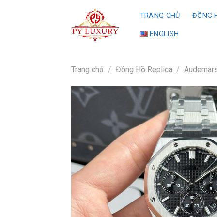
Skip
TRANG CHỦ
ĐỒNG H
to
content
ENGLISH
Trang chủ
/
Đồng Hồ Replica
/
Audemars