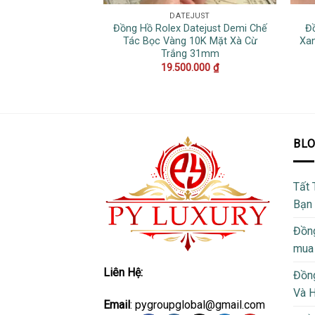
DATEJUST
Đồng Hồ Rolex Datejust Demi Chế
Đ
Tác Bọc Vàng 10K Mặt Xà Cừ
Xan
Trắng 31mm
19.500.000
₫
BL
Tất 
Bạn
Đồng
mua
Liên Hệ:
Đồng
Và 
Email
: pygroupglobal@gmail.com