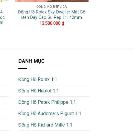
ĐỒNG HỒ REPLICA
DATEJ
34
Đồng Hồ Rolex Sky-Dweller Mặt Số
Đồng Hồ Rolex D
Cọc
Đen Dây Cao Su Rep 1:1 42mm
Đen Demi Bọc Và
ất
Cao Nhấ
13.500.000
₫
19.500
DANH MỤC
Đồng Hồ Rolex 1:1
Đồng Hồ Hublot 1:1
Đồng Hồ Patek Philippe 1:1
Đồng Hồ Audemars Piguet 1:1
Đồng Hồ Richard Mille 1:1