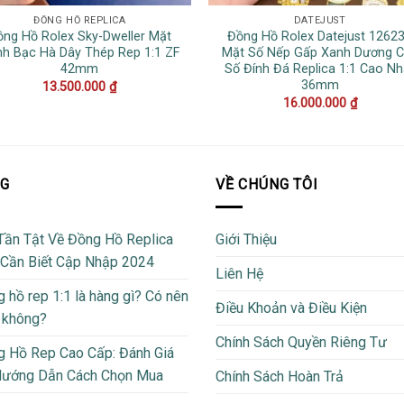
ĐỒNG HỒ REPLICA
DATEJUST
ồng Hồ Rolex Sky-Dweller Mặt
Đồng Hồ Rolex Datejust 1262
h Bạc Hà Dây Thép Rep 1:1 ZF
Mặt Số Nếp Gấp Xanh Dương 
42mm
Số Đính Đá Replica 1:1 Cao Nh
36mm
13.500.000
₫
16.000.000
₫
OG
VỀ CHÚNG TÔI
Tần Tật Về Đồng Hồ Replica
Giới Thiệu
 Cần Biết Cập Nhập 2024
Liên Hệ
 hồ rep 1:1 là hàng gì? Có nên
Điều Khoản và Điều Kiện
 không?
Chính Sách Quyền Riêng Tư
 Hồ Rep Cao Cấp: Đánh Giá
Hướng Dẫn Cách Chọn Mua
Chính Sách Hoàn Trả