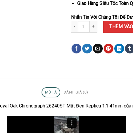
Giao Hàng Siêu Tốc Toàn Q
Nhắn Tin Với Chúng Tôi Để Đượ
Đồng Hồ Audemars Piguet Roya
THÊM VÀO
MÔ TẢ
ĐÁNH GIÁ (0)
Royal Oak Chronograph 26240ST Mặt Đen Replica 1:1 41mm của 