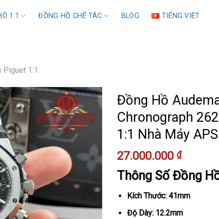
Ồ 1:1
ĐỒNG HỒ CHẾ TÁC
BLOG
TIẾNG VIỆT
 Piguet 1:1
Đồng Hồ Audemar
Chronograph 262
1:1 Nhà Máy AP
27.000.000
₫
Thông Số Đồng H
Kích Thước: 41mm
Độ Dày: 12.2mm