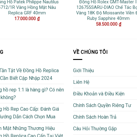
ng Hồ Patek Philippe Nautilus
Đồng Hồ Rolex GMT-Master I
5712/1R Vàng Hồng Mặt Nâu
126755SARU-DIAO Chế Tác B
Replica GRF 40mm
Vàng 18K Độ Moissanite Viền 
Ruby Sapphire 40mm
17.000.000
₫
58.500.000
₫
OG
VỀ CHÚNG TÔI
Tần Tật Về Đồng Hồ Replica
Giới Thiệu
 Cần Biết Cập Nhập 2024
Liên Hệ
 hồ rep 1:1 là hàng gì? Có nên
Điều Khoản và Điều Kiện
 không?
Chính Sách Quyền Riêng Tư
 Hồ Rep Cao Cấp: Đánh Giá
Hướng Dẫn Cách Chọn Mua
Chính Sách Hoàn Trả
m Mặt Những Thương Hiệu
Câu Hỏi Thường Gặp
 Hồ Replica Cao Cấp Tại Việt