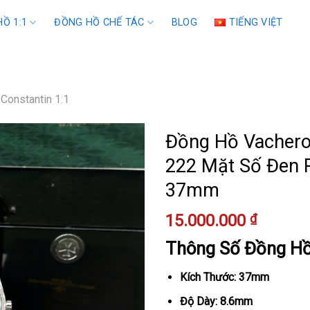
Ồ 1:1
ĐỒNG HỒ CHẾ TÁC
BLOG
TIẾNG VIỆT
Constantin 1:1
Đồng Hồ Vacheron
222 Mặt Số Đen R
37mm
15.000.000
₫
Thông Số Đồng H
Kích Thước: 37mm
Độ Dày: 8.6mm