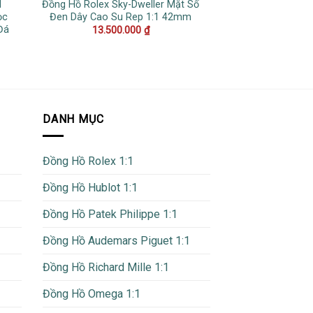
I
Đồng Hồ Rolex Sky-Dweller Mặt Số
Đồng Hồ Vacher
ọc
Đen Dây Cao Su Rep 1:1 42mm
Overseas Tourbi
Đá
Xanh Dây Da Re
13.500.000
₫
22.500
DANH MỤC
Đồng Hồ Rolex 1:1
Đồng Hồ Hublot 1:1
Đồng Hồ Patek Philippe 1:1
Đồng Hồ Audemars Piguet 1:1
Đồng Hồ Richard Mille 1:1
Đồng Hồ Omega 1:1