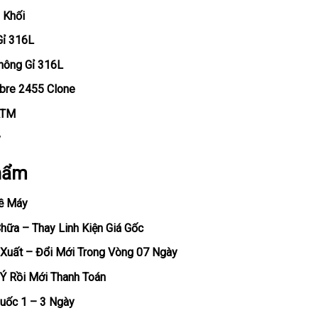
 Khối
Gỉ 316L
hông Gỉ 316L
ibre 2455 Clone
ATM
y
hẩm
ề Máy
ữa – Thay Linh Kiện Giá Gốc
Xuất – Đổi Mới Trong Vòng 07 Ngày
Ý Rồi Mới Thanh Toán
uốc 1 – 3 Ngày