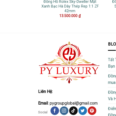
Đồng Hồ Rolex Sky-Dweller Mặt
Đồ
Xanh Bạc Hà Dây Thép Rep 1:1 ZF
42mm
13.500.000
₫
BL
Tất 
Bạn
Đồng
mua
Liên Hệ:
Đồng
Và 
Email
: pygroupglobal@gmail.com
Điể
Social
Đồng