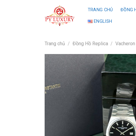
Skip
TRANG CHỦ
ĐỒNG H
to
content
ENGLISH
Trang chủ
/
Đồng Hồ Replica
/
Vacheron 