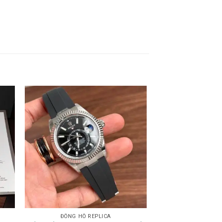
ĐỒNG HỒ REPLICA
ĐỒNG HỒ 