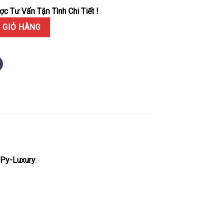
c Tư Vấn Tận Tình Chi Tiết !
storiques 222 Mặt Số Đen Replica 1:1 8+ Factory 37mm số lượng
 GIỎ HÀNG
Py-Luxury
: