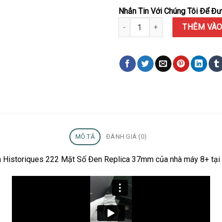
Nhắn Tin Với Chúng Tôi Để Đượ
Đồng Hồ Vacheron Constantin Hi
THÊM VÀO
MÔ TẢ
ĐÁNH GIÁ (0)
in Historiques 222 Mặt Số Đen Replica 37mm của nhà máy 8+ tại