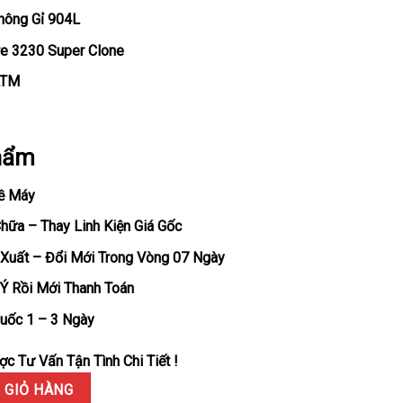
hông Gỉ 904L
re 3230 Super Clone
ATM
hẩm
ề Máy
ữa – Thay Linh Kiện Giá Gốc
Xuất – Đổi Mới Trong Vòng 07 Ngày
Ý Rồi Mới Thanh Toán
uốc 1 – 3 Ngày
c Tư Vấn Tận Tình Chi Tiết !
l 126000 Mặt Số Đen Rep 1:1 Clean Factory 36mm số lượng
 GIỎ HÀNG