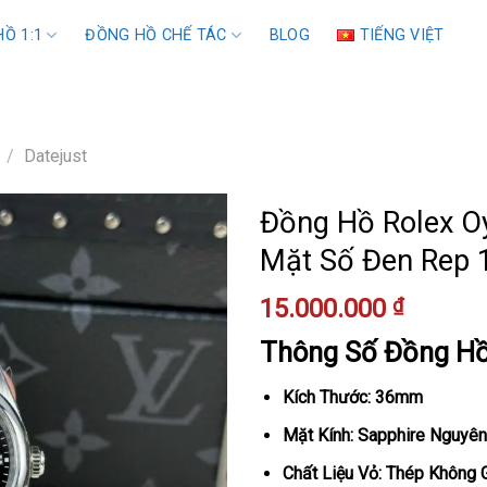
Ồ 1:1
ĐỒNG HỒ CHẾ TÁC
BLOG
TIẾNG VIỆT
/
Datejust
Đồng Hồ Rolex Oy
Mặt Số Đen Rep 
15.000.000
₫
Thông Số Đồng H
Kích Thước: 36mm
Mặt Kính: Sapphire Nguyên
Chất Liệu Vỏ: Thép Không 