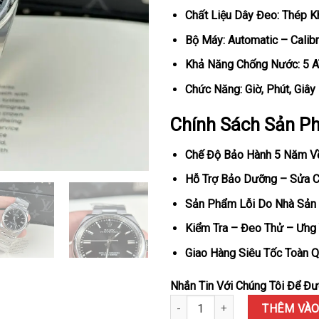
Chất Liệu Dây Đeo: Thép K
Bộ Máy: Automatic – Calib
Khả Năng Chống Nước: 5 
Chức Năng: Giờ, Phút, Giây
Chính Sách Sản P
Chế Độ Bảo Hành 5 Năm V
Hỗ Trợ Bảo Dưỡng – Sửa Ch
Sản Phẩm Lỗi Do Nhà Sản 
Kiểm Tra – Đeo Thử – Ưng 
Giao Hàng Siêu Tốc Toàn Q
Nhắn Tin Với Chúng Tôi Để Đượ
Đồng Hồ Rolex Oyster Perpetua
THÊM VÀO