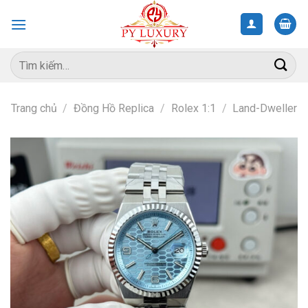
Skip
to
content
Tìm
kiếm:
Trang chủ
/
Đồng Hồ Replica
/
Rolex 1:1
/
Land-Dweller