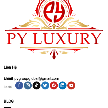
Liên Hệ:
Email
: pygroupglobal@gmail.com
Social
BLOG