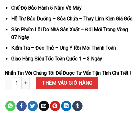
Chế Độ Bảo Hành 5 Năm Về Máy
Hỗ Trợ Bảo Dưỡng – Sửa Chữa – Thay Linh Kiện Giá Gốc
Sản Phẩm Lỗi Do Nhà Sản Xuất – Đổi Mới Trong Vòng
07 Ngày
Kiểm Tra – Đeo Thử – Ưng Ý Rồi Mới Thanh Toán
Giao Hàng Siêu Tốc Toàn Quốc 1 – 3 Ngày
Nhắn Tin Với Chúng Tôi Để Được Tư Vấn Tận Tình Chi Tiết !
Đồng Hồ Rolex Land-Dweller 127236 Mặt Xanh Băng Họa Tiết Tổ O
THÊM VÀO GIỎ HÀNG