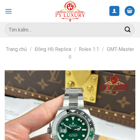
Skip
to
content
Tìm
kiếm:
Trang chủ
/
Đồng Hồ Replica
/
Rolex 1:1
/
GMT-Master
II