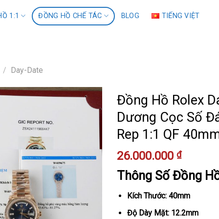
Ồ 1:1
ĐỒNG HỒ CHẾ TÁC
BLOG
TIẾNG VIỆT
/
Day-Date
Đồng Hồ Rolex D
Dương Cọc Số Đá
Rep 1:1 QF 40m
26.000.000
₫
Thông Số Đồng H
Kích Thước: 40mm
Độ Dày Mặt: 12.2mm