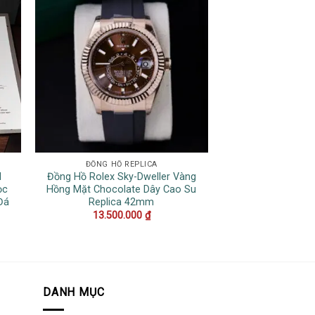
ĐỒNG HỒ REPLICA
DATEJ
I
Đồng Hồ Rolex Sky-Dweller Vàng
Đồng Hồ Rolex Da
ọc
Hồng Mặt Chocolate Dây Cao Su
Tác Bọc Vàng 1
Đá
Replica 42mm
Trắng 
13.500.000
₫
19.500
DANH MỤC