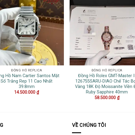
ĐỒNG HỒ REPLICA
ĐỒNG HỒ REPLICA
ng Hồ Nam Cartier Santos Mặt
Đồng Hồ Rolex GMT-Master I
Số Trắng Rep 11 Cao Nhất
126755SARU-DIAO Chế Tác B
39.8mm
Vàng 18K Độ Moissanite Viền 
Ruby Sapphire 40mm
14.500.000
₫
58.500.000
₫
OG
VỀ CHÚNG TÔI