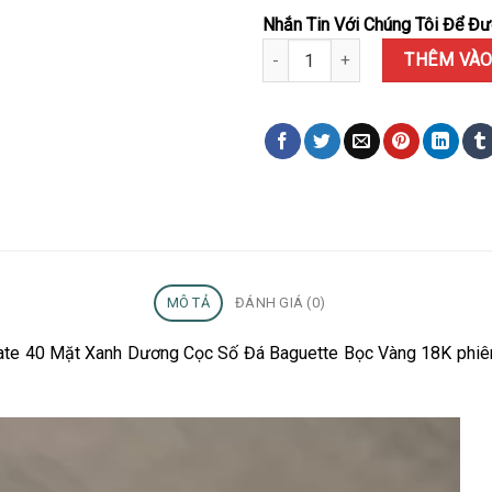
Nhắn Tin Với Chúng Tôi Để Đượ
Đồng Hồ Rolex Day-Date 40 Mặt
THÊM VÀO
MÔ TẢ
ĐÁNH GIÁ (0)
Date 40 Mặt Xanh Dương Cọc Số Đá Baguette Bọc Vàng 18K phiên