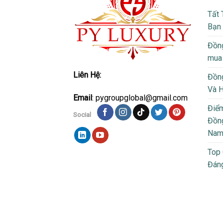
Tất 
Bạn
Đồng
mua
Liên Hệ:
Đồng
Và 
Email
: pygroupglobal@gmail.com
Điể
Social
Đồng
Na
Top
Đán