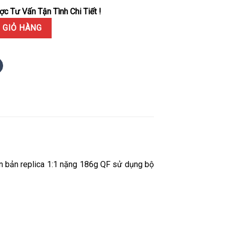
c Tư Vấn Tận Tình Chi Tiết !
 Xanh Dương Cọc Số Đá Baguette Bọc Vàng 18K Rep 1:1 QF 40mm số
 GIỎ HÀNG
 bản replica 1:1 nặng 186g QF sử dụng bộ