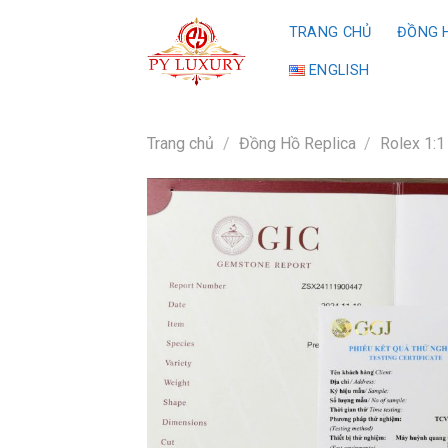
Skip
TRANG CHỦ
ĐỒNG H
to
content
ENGLISH
Trang chủ
/
Đồng Hồ Replica
/
Rolex 1:1