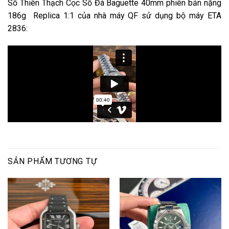
Số Thiên Thạch Cọc Số Đá Baguette 40mm phiên bản nặng
186g Replica 1:1 của nhà máy QF sử dụng bộ máy ETA
2836:
SẢN PHẨM TƯƠNG TỰ