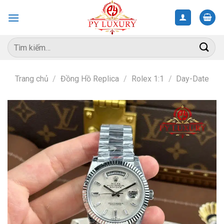
Skip
to
content
Tìm
kiếm:
Trang chủ
/
Đồng Hồ Replica
/
Rolex 1:1
/
Day-Date