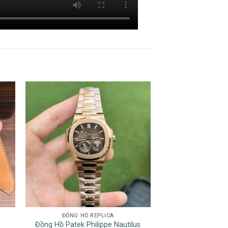
ĐỒNG HỒ REPLICA
ĐỒNG HỒ 
m
Đồng Hồ Patek Philippe Nautilus
Đồng Hồ Rolex 