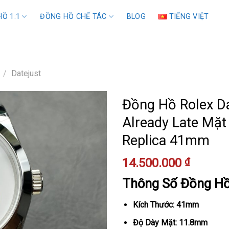
Ồ 1:1
ĐỒNG HỒ CHẾ TÁC
BLOG
TIẾNG VIỆT
/
Datejust
Đồng Hồ Rolex Da
Already Late Mặt
Replica 41mm
14.500.000
₫
Thông Số Đồng H
Kích Thước: 41mm
Độ Dày Mặt: 11.8mm