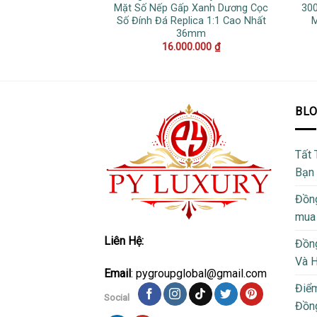
Mặt Số Nếp Gấp Xanh Dương Cọc
300
Số Đính Đá Replica 1:1 Cao Nhất
M
36mm
16.000.000
₫
BL
Tất 
Bạn
Đồng
mua
Liên Hệ:
Đồng
Và 
Email
: pygroupglobal@gmail.com
Điể
Social
Đồng