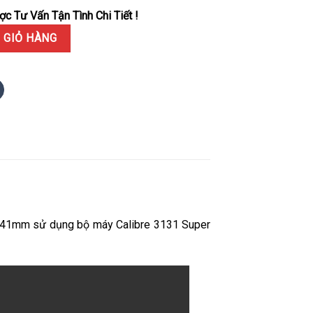
c Tư Vấn Tận Tình Chi Tiết !
es I'm Already Late Mặt Trắng Font Xanh 1:1 Replica 41mm số lượng
 GIỎ HÀNG
ca 41mm sử dụng bộ máy Calibre 3131 Super