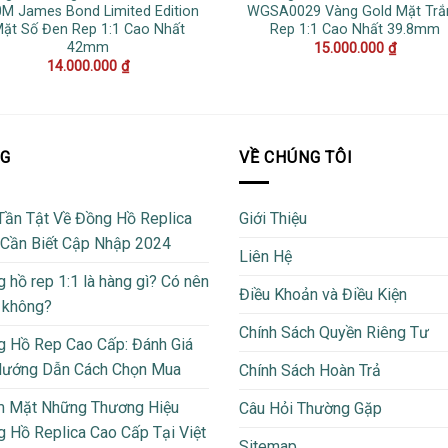
M James Bond Limited Edition
WGSA0029 Vàng Gold Mặt Trắ
ặt Số Đen Rep 1:1 Cao Nhất
Rep 1:1 Cao Nhất 39.8mm
42mm
15.000.000
₫
14.000.000
₫
OG
VỀ CHÚNG TÔI
Tần Tật Về Đồng Hồ Replica
Giới Thiệu
 Cần Biết Cập Nhập 2024
Liên Hệ
 hồ rep 1:1 là hàng gì? Có nên
Điều Khoản và Điều Kiện
 không?
Chính Sách Quyền Riêng Tư
 Hồ Rep Cao Cấp: Đánh Giá
Hướng Dẫn Cách Chọn Mua
Chính Sách Hoàn Trả
m Mặt Những Thương Hiệu
Câu Hỏi Thường Gặp
 Hồ Replica Cao Cấp Tại Việt
Sitemap