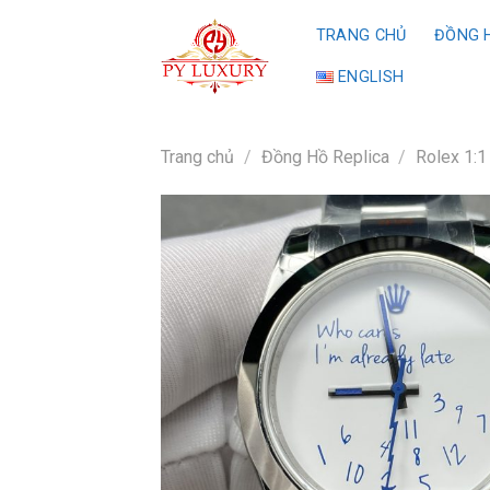
Skip
TRANG CHỦ
ĐỒNG H
to
content
ENGLISH
Trang chủ
/
Đồng Hồ Replica
/
Rolex 1:1