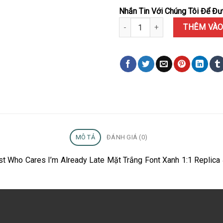
Nhắn Tin Với Chúng Tôi Để Đượ
Đồng Hồ Rolex Datejust Who Car
THÊM VÀO
MÔ TẢ
ĐÁNH GIÁ (0)
ust Who Cares I’m Already Late Mặt Trắng Font Xanh 1:1 Repli