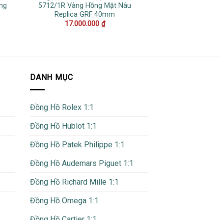
ng
5712/1R Vàng Hồng Mặt Nâu
116710LN Mặt Đe
Replica GRF 40mm
Replica Cl
17.000.000
₫
17.000
DANH MỤC
Đồng Hồ Rolex 1:1
Đồng Hồ Hublot 1:1
Đồng Hồ Patek Philippe 1:1
Đồng Hồ Audemars Piguet 1:1
Đồng Hồ Richard Mille 1:1
Đồng Hồ Omega 1:1
Đồng Hồ Cartier 1:1