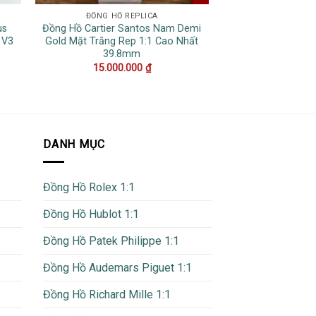
ĐỒNG HỒ REPLICA
DATEJ
us
Đồng Hồ Cartier Santos Nam Demi
Đồng Hồ Rolex D
 V3
Gold Mặt Trắng Rep 1:1 Cao Nhất
Nếp Gấp Xanh Dư
39.8mm
Quang Replica 
15.000.000
₫
16.000
DANH MỤC
Đồng Hồ Rolex 1:1
Đồng Hồ Hublot 1:1
Đồng Hồ Patek Philippe 1:1
Đồng Hồ Audemars Piguet 1:1
Đồng Hồ Richard Mille 1:1