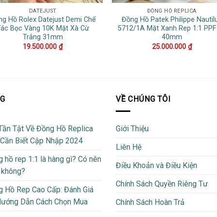
DATEJUST
ĐỒNG HỒ REPLICA
ng Hồ Rolex Datejust Demi Chế
Đồng Hồ Patek Philippe Nautil
Tác Bọc Vàng 10K Mặt Xà Cừ
5712/1A Mặt Xanh Rep 1:1 PPF
Trắng 31mm
40mm
19.500.000
₫
25.000.000
₫
OG
VỀ CHÚNG TÔI
Tần Tật Về Đồng Hồ Replica
Giới Thiệu
 Cần Biết Cập Nhập 2024
Liên Hệ
 hồ rep 1:1 là hàng gì? Có nên
Điều Khoản và Điều Kiện
 không?
Chính Sách Quyền Riêng Tư
 Hồ Rep Cao Cấp: Đánh Giá
Hướng Dẫn Cách Chọn Mua
Chính Sách Hoàn Trả