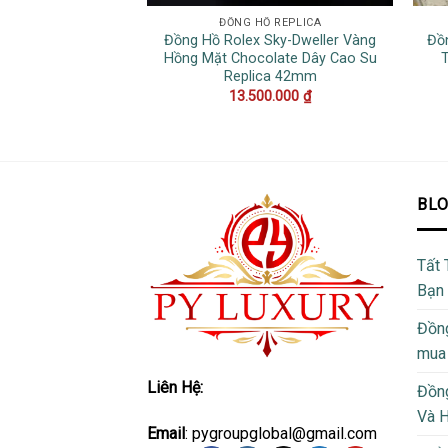
ĐỒNG HỒ REPLICA
Đồng Hồ Rolex Sky-Dweller Vàng
Đồ
Hồng Mặt Chocolate Dây Cao Su
Replica 42mm
13.500.000
₫
BL
Tất 
Bạn
Đồng
mua
Liên Hệ:
Đồng
Và 
Email
: pygroupglobal@gmail.com