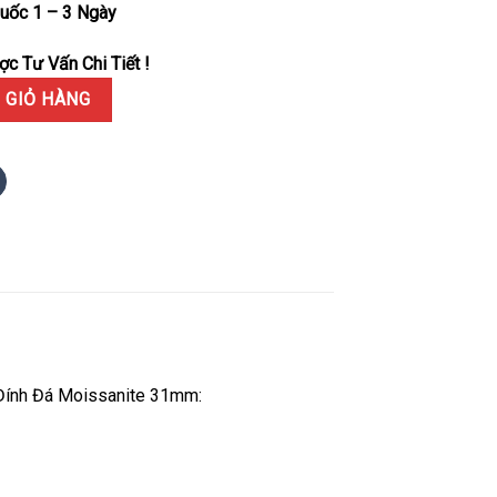
uốc 1 – 3 Ngày
c Tư Vấn Chi Tiết !
 Vàng 18K Độ Mặt Xà Cừ Tự Nhiên Viền Moissanite Dây Đeo Đính Đá 
 GIỎ HÀNG
 Đính Đá Moissanite 31mm: