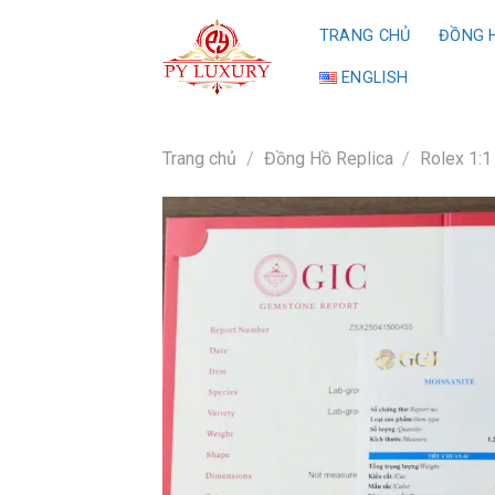
Skip
TRANG CHỦ
ĐỒNG H
to
content
ENGLISH
Trang chủ
/
Đồng Hồ Replica
/
Rolex 1:1