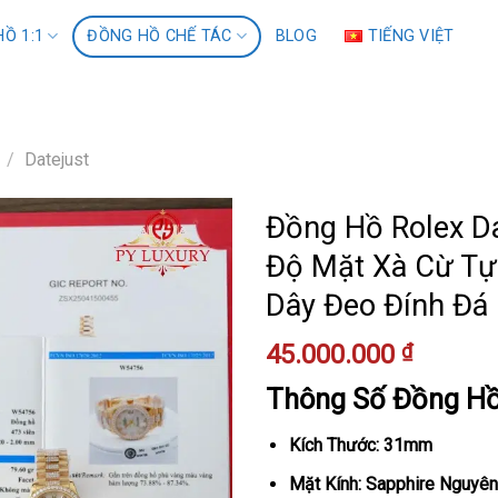
Ồ 1:1
ĐỒNG HỒ CHẾ TÁC
BLOG
TIẾNG VIỆT
/
Datejust
Đồng Hồ Rolex D
Độ Mặt Xà Cừ Tự 
Dây Đeo Đính Đá
45.000.000
₫
Thông Số Đồng H
Kích Thước: 31mm
Mặt Kính: Sapphire Nguyên