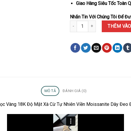
Giao Hàng Siêu Tốc Toàn Q
Nhắn Tin Với Chúng Tôi Để Đượ
Đồng Hồ Rolex Datejust Nữ Bọc
THÊM VÀO
MÔ TẢ
ĐÁNH GIÁ (0)
 Bọc Vàng 18K Độ Mặt Xà Cừ Tự Nhiên Viền Moissanite Dây Đeo