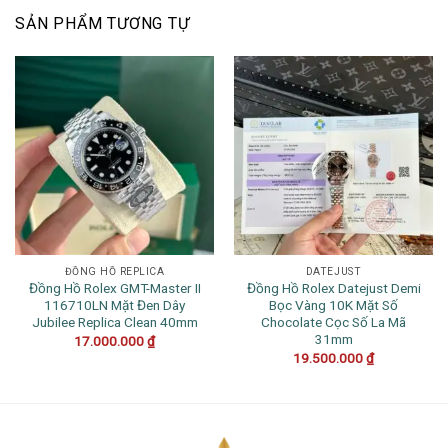
SẢN PHẨM TƯƠNG TỰ
ĐỒNG HỒ REPLICA
DATEJUST
Đồng Hồ Rolex GMT-Master II
Đồng Hồ Rolex Datejust Demi
116710LN Mặt Đen Dây
Bọc Vàng 10K Mặt Số
Jubilee Replica Clean 40mm
Chocolate Cọc Số La Mã
31mm
17.000.000
₫
19.500.000
₫