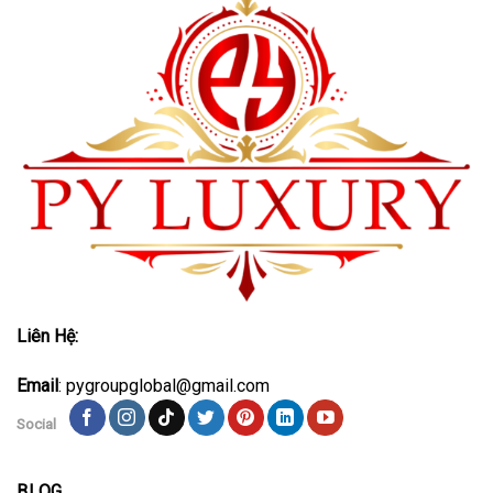
Liên Hệ:
Email
: pygroupglobal@gmail.com
Social
BLOG