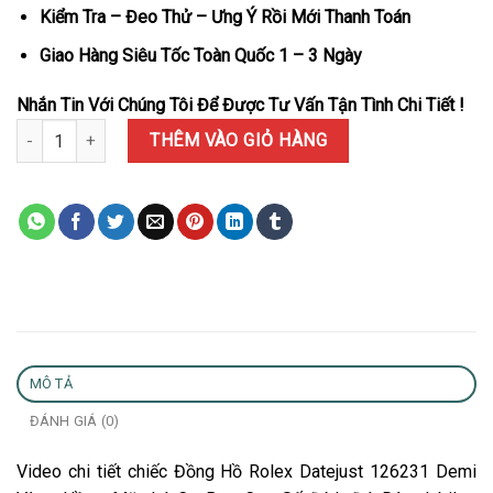
Kiểm Tra – Đeo Thử – Ưng Ý Rồi Mới Thanh Toán
Giao Hàng Siêu Tốc Toàn Quốc 1 – 3 Ngày
Nhắn Tin Với Chúng Tôi Để Được Tư Vấn Tận Tình Chi Tiết !
Đồng Hồ Rolex Datejust 126231 Demi Vàng Hồng Mặt Lá Cọ Bạc Cọ
THÊM VÀO GIỎ HÀNG
MÔ TẢ
ĐÁNH GIÁ (0)
Video chi tiết chiếc Đồng Hồ Rolex Datejust 126231 Demi