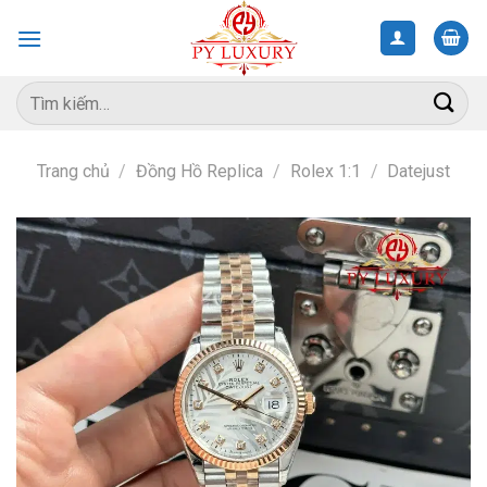
Skip
to
content
Tìm
kiếm:
Trang chủ
/
Đồng Hồ Replica
/
Rolex 1:1
/
Datejust