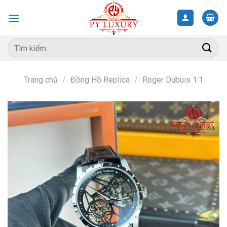
Skip
to
content
Tìm
kiếm:
Trang chủ
/
Đồng Hồ Replica
/
Roger Dubuis 1:1