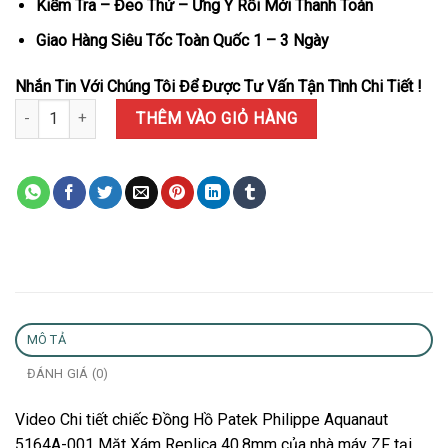
Kiểm Tra – Đeo Thử – Ưng Ý Rồi Mới Thanh Toán
Giao Hàng Siêu Tốc Toàn Quốc 1 – 3 Ngày
Nhắn Tin Với Chúng Tôi Để Được Tư Vấn Tận Tình Chi Tiết !
Đồng Hồ Patek Philippe Aquanaut 5164A-001 Mặt Xám Replica Z F
THÊM VÀO GIỎ HÀNG
MÔ TẢ
ĐÁNH GIÁ (0)
Video Chi tiết chiếc Đồng Hồ Patek Philippe Aquanaut
5164A-001 Mặt Xám Replica 40.8mm của nhà máy ZF tại