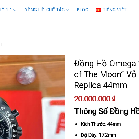
Ồ 1:1
ĐỒNG HỒ CHẾ TÁC
BLOG
TIẾNG VIỆT
1
Đồng Hồ Omega S
of The Moon” Vỏ
Replica 44mm
20.000.000
₫
Thông Số Đồng H
Kích Thước: 44mm
Độ Dày: 17.2mm