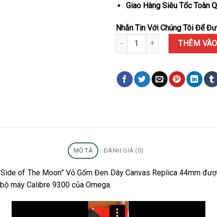
Giao Hàng Siêu Tốc Toàn Q
Nhắn Tin Với Chúng Tôi Để Đượ
Đồng Hồ Omega Speedmaster “D
THÊM VÀO
MÔ TẢ
ĐÁNH GIÁ (0)
Side of The Moon” Vỏ Gốm Đen Dây Canvas Replica 44mm được s
 bộ máy Calibre 9300 của Omega.