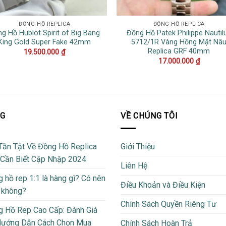
ĐỒNG HỒ REPLICA
ĐỒNG HỒ REPLICA
g Hồ Hublot Spirit of Big Bang
Đồng Hồ Patek Philippe Nautil
King Gold Super Fake 42mm
5712/1R Vàng Hồng Mặt Nâ
Replica GRF 40mm
19.500.000
₫
17.000.000
₫
OG
VỀ CHÚNG TÔI
Tần Tật Về Đồng Hồ Replica
Giới Thiệu
 Cần Biết Cập Nhập 2024
Liên Hệ
 hồ rep 1:1 là hàng gì? Có nên
Điều Khoản và Điều Kiện
 không?
Chính Sách Quyền Riêng Tư
 Hồ Rep Cao Cấp: Đánh Giá
Hướng Dẫn Cách Chọn Mua
Chính Sách Hoàn Trả