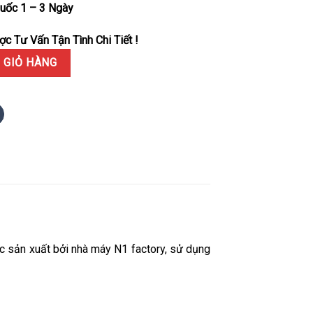
uốc 1 – 3 Ngày
c Tư Vấn Tận Tình Chi Tiết !
ark Side of The Moon” Vỏ Gốm Đen Dây Canvas Replica 44mm số l
 GIỎ HÀNG
ản xuất bởi nhà máy N1 factory, sử dụng