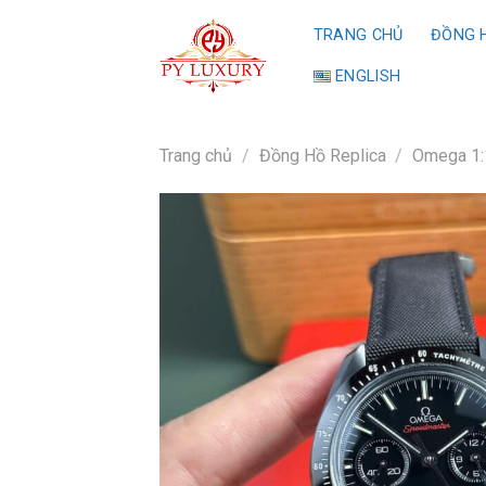
Skip
TRANG CHỦ
ĐỒNG H
to
content
ENGLISH
Trang chủ
/
Đồng Hồ Replica
/
Omega 1: