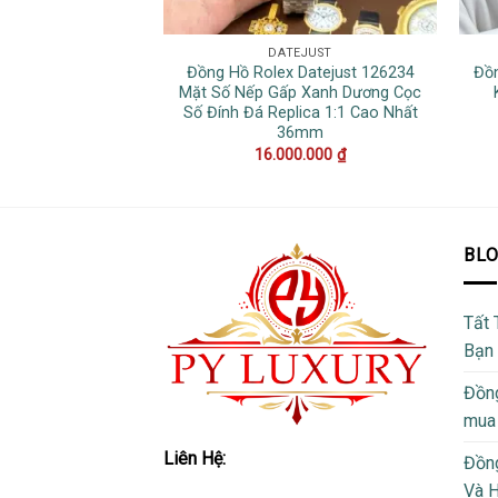
DATEJUST
Đồng Hồ Rolex Datejust 126234
Đồn
Mặt Số Nếp Gấp Xanh Dương Cọc
Số Đính Đá Replica 1:1 Cao Nhất
36mm
16.000.000
₫
BL
Tất 
Bạn
Đồng
mua
Liên Hệ:
Đồng
Và 