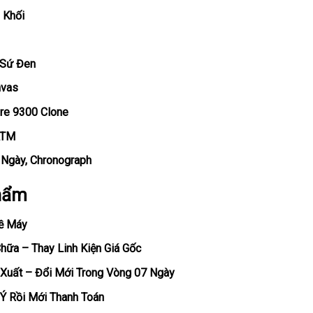
 Khối
 Sứ Đen
nvas
bre 9300 Clone
ATM
, Ngày, Chronograph
hẩm
ề Máy
ữa – Thay Linh Kiện Giá Gốc
Xuất – Đổi Mới Trong Vòng 07 Ngày
Ý Rồi Mới Thanh Toán