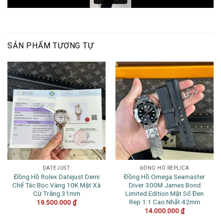
SẢN PHẨM TƯƠNG TỰ
DATEJUST
ĐỒNG HỒ REPLICA
Đồng Hồ Rolex Datejust Demi
Đồng Hồ Omega Seamaster
Chế Tác Bọc Vàng 10K Mặt Xà
Diver 300M James Bond
Cừ Trắng 31mm
Limited Edition Mặt Số Đen
Rep 1:1 Cao Nhất 42mm
19.500.000
₫
14.000.000
₫