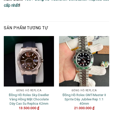
cấp nhất
!
SẢN PHẨM TƯƠNG TỰ
ĐỒNG HỒ REPLICA
ĐỒNG HỒ REPLICA
Đồng Hồ Rolex Sky-Dweller
Đồng Hồ Rolex GMT-Master II
Vàng Hồng Mặt Chocolate
Sprite Dây Jubilee Rep 1:1
Dây Cao Su Replica 42mm
40mm
13.500.000
₫
21.000.000
₫