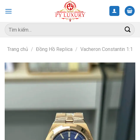
Skip
to
content
Tìm
kiếm:
Trang chủ
/
Đồng Hồ Replica
/
Vacheron Constantin 1:1