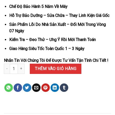
Chế Độ Bảo Hành 5 Năm Về Máy
Hỗ Trợ Bảo Dưỡng – Sửa Chữa – Thay Linh Kiện Giá Gốc
Sản Phẩm Lỗi Do Nhà Sản Xuất – Đổi Mới Trong Vòng
07 Ngày
Kiểm Tra – Đeo Thử – Ưng Ý Rồi Mới Thanh Toán
Giao Hàng Siêu Tốc Toàn Quốc 1 – 3 Ngày
Nhắn Tin Với Chúng Tôi Để Được Tư Vấn Tận Tình Chi Tiết !
Đồng Hồ Nữ Vacheron Constantin Overseas 4600V/200R-B979 Vàn
THÊM VÀO GIỎ HÀNG