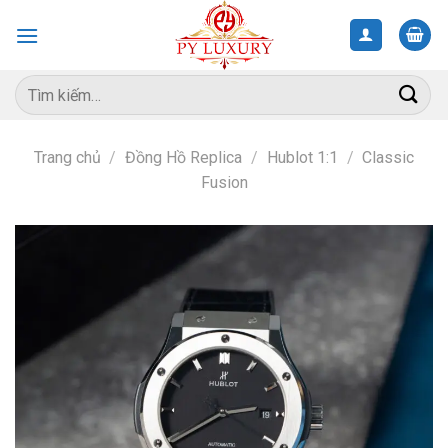
Skip
to
content
Tìm
kiếm:
Trang chủ
/
Đồng Hồ Replica
/
Hublot 1:1
/
Classic
Fusion