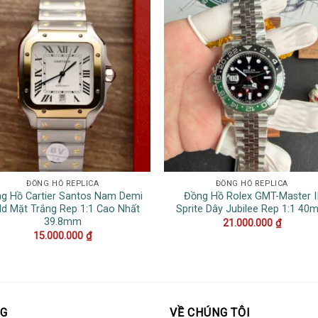
ĐỒNG HỒ REPLICA
ĐỒNG HỒ REPLICA
g Hồ Cartier Santos Nam Demi
Đồng Hồ Rolex GMT-Master I
ld Mặt Trắng Rep 1:1 Cao Nhất
Sprite Dây Jubilee Rep 1:1 40
39.8mm
21.000.000
₫
15.000.000
₫
OG
VỀ CHÚNG TÔI