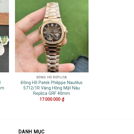
ĐỒNG HỒ REPLICA
ĐỒNG HỒ 
I
Đồng Hồ Patek Philippe Nautilus
Đồng Hồ Hublot Sp
mm
5712/1R Vàng Hồng Mặt Nâu
King Gold Blue
Replica GRF 40mm
19.500
17.000.000
₫
DANH MỤC