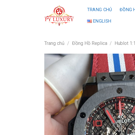
Skip
TRANG CHỦ
ĐỒNG H
to
content
ENGLISH
Trang chủ
/
Đồng Hồ Replica
/
Hublot 1: