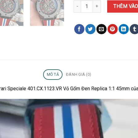
Đồng Hồ Hublot Big Bang Ferrar
THÊM VÀO
MÔ TẢ
ĐÁNH GIÁ (0)
rrari Speciale 401.CX.1123.VR Vỏ Gốm Đen Replica 1:1 45mm của