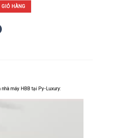
i Speciale 401.CX.1123.VR Vỏ Gốm Đen Replica 1:1 HBBF 45mm số lư
 GIỎ HÀNG
 nhà máy HBB tại Py-Luxury: