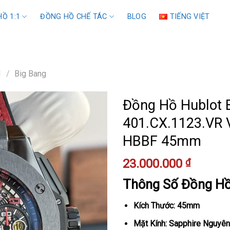
Ồ 1:1
ĐỒNG HỒ CHẾ TÁC
BLOG
TIẾNG VIỆT
1
/
Big Bang
Đồng Hồ Hublot B
401.CX.1123.VR 
HBBF 45mm
23.000.000
₫
Thông Số Đồng H
Kích Thước: 45mm
Mặt Kính: Sapphire Nguyên