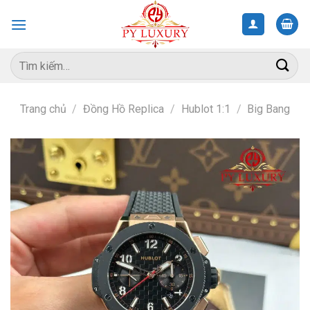
Skip
to
content
Tìm
kiếm:
Trang chủ
/
Đồng Hồ Replica
/
Hublot 1:1
/
Big Bang