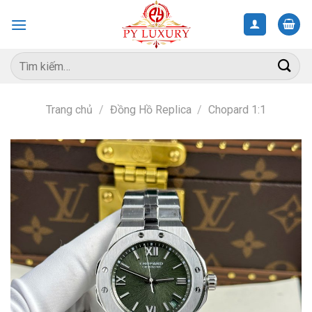
Skip
to
content
Tìm
kiếm:
Trang chủ
/
Đồng Hồ Replica
/
Chopard 1:1