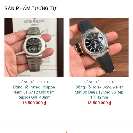
SẢN PHẨM TƯƠNG TỰ
ĐỒNG HỒ REPLICA
ĐỒNG HỒ REPLICA
Đồng Hồ Patek Philippe
Đồng Hồ Rolex Sky-Dweller
Nautilus 5712 Mặt Xám
Mặt Số Đen Dây Cao Su Rep
Replica GRF 40mm
1:1 42mm
16.500.000
₫
13.500.000
₫