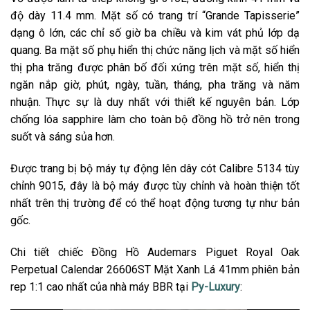
độ dày 11.4 mm. Mặt số có trang trí “Grande Tapisserie”
dạng ô lớn, các chỉ số giờ ba chiều và kim vát phủ lớp dạ
quang. Ba mặt số phụ hiển thị chức năng lịch và mặt số hiển
thị pha trăng được phân bố đối xứng trên mặt số, hiển thị
ngăn nắp giờ, phút, ngày, tuần, tháng, pha trăng và năm
nhuận. Thực sự là duy nhất với thiết kế nguyên bản. Lớp
chống lóa sapphire làm cho toàn bộ đồng hồ trở nên trong
suốt và sáng sủa hơn.
Được trang bị bộ máy tự động lên dây cót Calibre 5134 tùy
chỉnh 9015, đây là bộ máy được tùy chỉnh và hoàn thiện tốt
nhất trên thị trường để có thể hoạt động tương tự như bản
gốc.
Chi tiết chiếc Đồng Hồ Audemars Piguet Royal Oak
Perpetual Calendar 26606ST Mặt Xanh Lá 41mm phiên bản
rep 1:1 cao nhất của nhà máy BBR tại
Py-Luxury
: