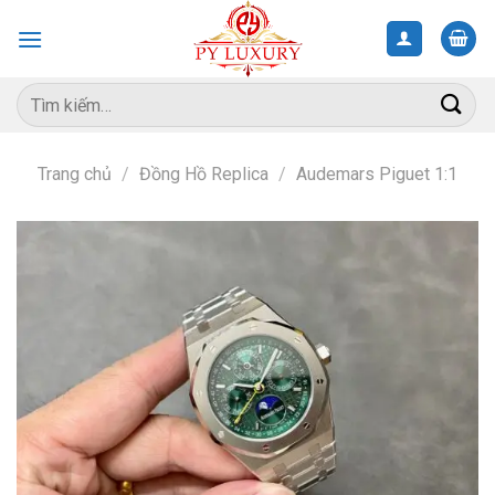
Skip
to
content
Tìm
kiếm:
Trang chủ
/
Đồng Hồ Replica
/
Audemars Piguet 1:1