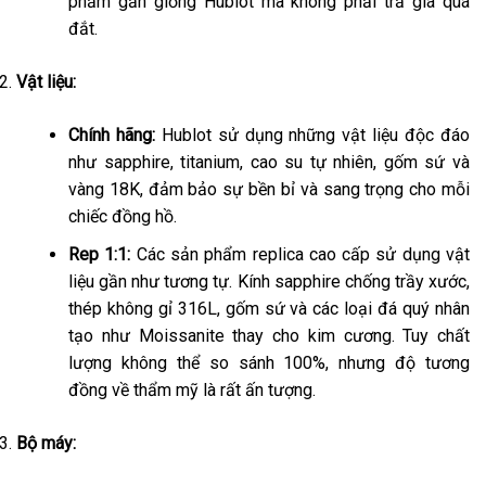
phẩm gần giống Hublot mà không phải trả giá quá
đắt.
Vật liệu:
Chính hãng:
Hublot sử dụng những vật liệu độc đáo
như sapphire, titanium, cao su tự nhiên, gốm sứ và
vàng 18K, đảm bảo sự bền bỉ và sang trọng cho mỗi
chiếc đồng hồ.
Rep 1:1:
Các sản phẩm replica cao cấp sử dụng vật
liệu gần như tương tự. Kính sapphire chống trầy xước,
thép không gỉ 316L, gốm sứ và các loại đá quý nhân
tạo như Moissanite thay cho kim cương. Tuy chất
lượng không thể so sánh 100%, nhưng độ tương
đồng về thẩm mỹ là rất ấn tượng.
Bộ máy: