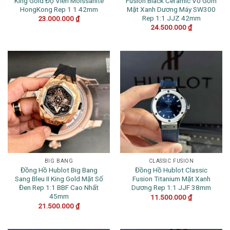
King Gold Độ Viền Moissanite
Fusion Black Ceramic Vỏ Gốm
HongKong Rep 1 1 42mm
Mặt Xanh Dương Máy SW300
Rep 1:1 JJZ 42mm
23.000.000
₫
24.500.000
₫
BIG BANG
CLASSIC FUSION
Đồng Hồ Hublot Big Bang
Đồng Hồ Hublot Classic
Sang Bleu II King Gold Mặt Số
Fusion Titanium Mặt Xanh
Đen Rep 1:1 BBF Cao Nhất
Dương Rep 1:1 JJF 38mm
45mm
11.500.000
₫
21.500.000
₫