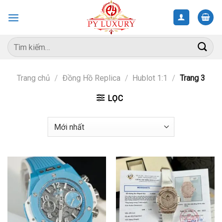
Skip
to
content
Tìm
kiếm:
Trang chủ
/
Đồng Hồ Replica
/
Hublot 1:1
/
Trang 3
LỌC