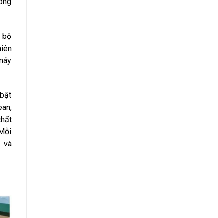
hông
t bộ
hiên
 máy
 bật
ean,
chất
 Mỗi
 và