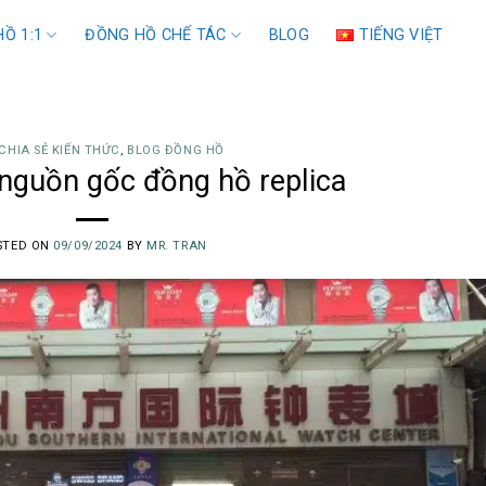
Ồ 1:1
ĐỒNG HỒ CHẾ TÁC
BLOG
TIẾNG VIỆT
CHIA SẺ KIẾN THỨC
,
BLOG ĐỒNG HỒ
 nguồn gốc đồng hồ replica
STED ON
09/09/2024
BY
MR. TRAN