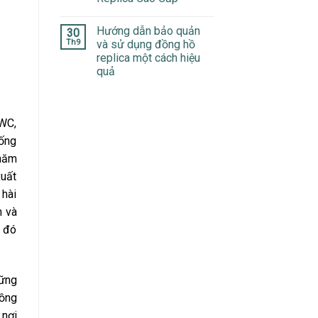
Hướng dẫn bảo quản
30
Th9
và sử dụng đồng hồ
replica một cách hiệu
quả
IWC,
iống
 năm
xuất
 hài
n và
i đó
hững
đồng
 nơi