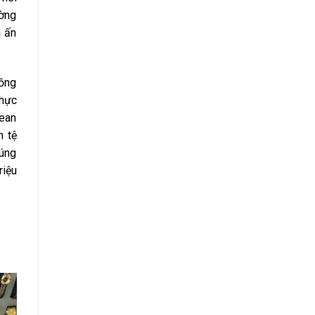
ường
á ấn
đồng
thực
lean
n tệ
húng
riệu