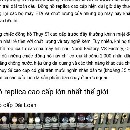
h trải dài toàn cầu. Đồng hồ replica cao cấp hiện đại giờ đây th
 lại các bộ máy ETA và chất lượng của những bộ máy này kh
à bền bỉ.
g chiếc đồng hồ Thụy Sĩ cao cấp trước đây thường khinh miệt 
 nhái rẻ tiền với chất lượng và tay nghề kém. Tuy nhiên, khi họ 
 replica từ các nhà máy lớn như Noob Factory, VS Factory, C
 dù những chiếc đồng hồ này chỉ có giá khoảng 2.000 nhân dâ
năng chống nước, hiệu ứng dạ quang và các tính năng khác của c
ụy Sĩ cao cấp có giá trên mười nghìn nhân dân tệ (khoảng 35 t
eplica cao cấp luôn là sản phẩm bán chạy ở nước ngoài.
 replica cao cấp lớn nhất thế giới
o cấp Đài Loan