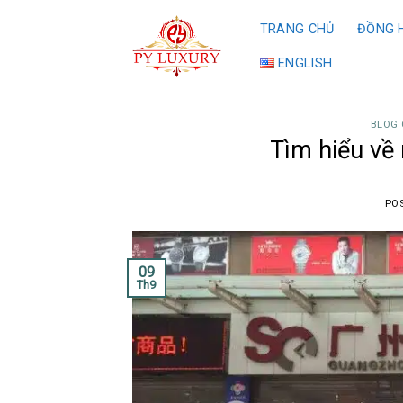
Skip
TRANG CHỦ
ĐỒNG H
to
content
ENGLISH
BLOG 
Tìm hiểu về
PO
09
Th9