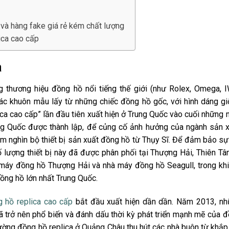
 và hàng fake giá rẻ kém chất lượng
ica cao cấp
a
 thương hiệu đồng hồ nổi tiếng thế giới (như Rolex, Omega, 
các khuôn mẫu lấy từ những chiếc đồng hồ gốc, với hình dáng g
ica cao cấp” lần đầu tiên xuất hiện ở Trung Quốc vào cuối những
ng Quốc được thành lập, để củng cố ảnh hưởng của ngành sản 
m nghìn bộ thiết bị sản xuất đồng hồ từ Thụy Sĩ. Để đảm bảo sự
 lượng thiết bị này đã được phân phối tại Thượng Hải, Thiên Tâ
 máy đồng hồ Thượng Hải và nhà máy đồng hồ Seagull, trong kh
đồng hồ lớn nhất Trung Quốc.
 hồ replica cao cấp
bắt đầu xuất hiện dần dần. Năm 2013, n
 trở nên phổ biến và đánh dấu thời kỳ phát triển mạnh mẽ của 
trường đồng hồ replica ở Quảng Châu thu hút các nhà buôn từ khắp