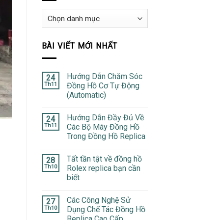
Danh
mục
BÀI VIẾT MỚI NHẤT
Hướng Dẫn Chăm Sóc
24
Th11
Đồng Hồ Cơ Tự Động
(Automatic)
Hướng Dẫn Đầy Đủ Về
24
Th11
Các Bộ Máy Đồng Hồ
Trong Đồng Hồ Replica
Tất tần tật về đồng hồ
28
Th10
Rolex replica bạn cần
biết
Các Công Nghệ Sử
27
Th10
Dụng Chế Tác Đồng Hồ
Replica Cao Cấp