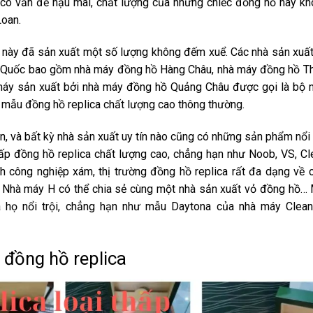
g có vấn đề hậu mãi, chất lượng của những chiếc đồng hồ này k
Loan.
y này đã sản xuất một số lượng không đếm xuể. Các nhà sản xuấ
g Quốc bao gồm nhà máy đồng hồ Hàng Châu, nhà máy đồng hồ T
máy sản xuất bởi nhà máy đồng hồ Quảng Châu được gọi là bộ
mẫu đồng hồ replica chất lượng cao thông thường.
ền, và bất kỳ nhà sản xuất uy tín nào cũng có những sản phẩm nổi
cấp đồng hồ replica chất lượng cao, chẳng hạn như Noob, VS, Cl
 công nghiệp xám, thị trường đồng hồ replica rất đa dạng về 
và Nhà máy H có thể chia sẻ cùng một nhà sản xuất vỏ đồng hồ…
họ nổi trội, chẳng hạn như mẫu Daytona của nhà máy Clean
 đồng hồ replica