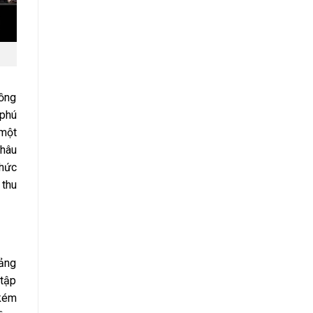
đồng
 phú
 một
Châu
thức
 thu
uảng
 tập
 kém