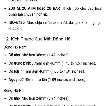
bơi lội và lặn nông.
200 M, 20 ATM hoặc 20 BAR
: Thích hợp cho các hoạt
động lặn chuyên nghiệp.
ISO-6425
: Mức chịu nước cao nhất, đã qua kiểm nghiệm
khắt khe.
12. Kích Thước Của Mặt Đồng Hồ
Đồng Hồ Nam
Cỡ nhỏ
: Nhỏ hơn 36mm (1.42 inches).
Cỡ trung bình
: 37mm đến 40mm (1.43 to 1.57 inches).
Cỡ lớn
: 41mm đến 46mm (1.65 to 1.81 inches).
Ngoại cỡ
: 48mm trở lên (1.89 inches and more).
Đồng Hồ Nữ
Cỡ nhỏ
: Nhỏ hơn 24mm (0.94 inches).