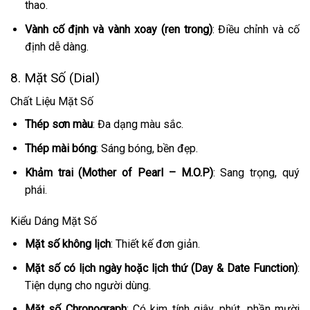
thao.
Vành cố định và vành xoay (ren trong)
: Điều chỉnh và cố
định dễ dàng.
8. Mặt Số (Dial)
Chất Liệu Mặt Số
Thép sơn màu
: Đa dạng màu sắc.
Thép mài bóng
: Sáng bóng, bền đẹp.
Khảm trai (Mother of Pearl – M.O.P)
: Sang trọng, quý
phái.
Kiểu Dáng Mặt Số
Mặt số không lịch
: Thiết kế đơn giản.
Mặt số có lịch ngày hoặc lịch thứ (Day & Date Function)
:
Tiện dụng cho người dùng.
Mặt số Chronograph
: Có kim tính giây, phút, phần mười