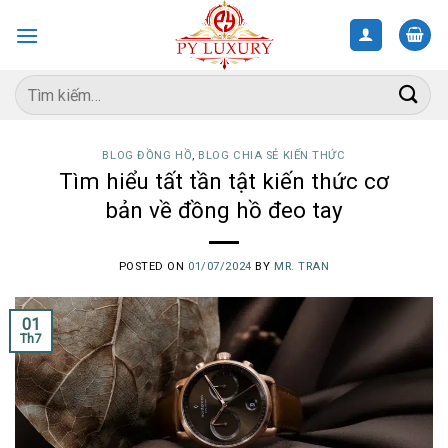
Skip
to
content
Tìm
kiếm:
BLOG ĐỒNG HỒ
,
BLOG CHIA SẺ KIẾN THỨC
Tìm hiểu tất tần tật kiến thức cơ
bản về đồng hồ đeo tay
POSTED ON
01/07/2024
BY
MR. TRAN
01
Th7