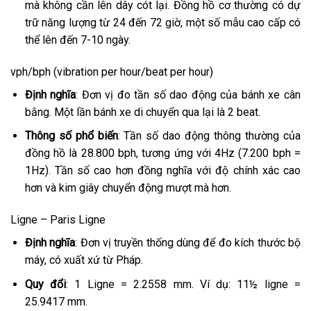
mà không cần lên dây cót lại. Đồng hồ cơ thường có dự
trữ năng lượng từ 24 đến 72 giờ, một số mẫu cao cấp có
thể lên đến 7-10 ngày.
vph/bph (vibration per hour/beat per hour)
Định nghĩa
: Đơn vị đo tần số dao động của bánh xe cân
bằng. Một lần bánh xe di chuyển qua lại là 2 beat.
Thông số phổ biến
: Tần số dao động thông thường của
đồng hồ là 28.800 bph, tương ứng với 4Hz (7.200 bph =
1Hz). Tần số cao hơn đồng nghĩa với độ chính xác cao
hơn và kim giây chuyển động mượt mà hơn.
Ligne – Paris Ligne
Định nghĩa
: Đơn vị truyền thống dùng để đo kích thước bộ
máy, có xuất xứ từ Pháp.
Quy đổi
: 1 Ligne = 2.2558 mm. Ví dụ: 11½ ligne =
25.9417 mm.