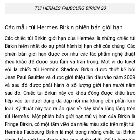
TÚI HERMÈS FAUBOURG BIRKIN 20
Các mẫu túi Hermes Birkin phiên bản giới hạn
Các chiếc túi Birkin giới hạn của Hermès là những chiếc túi
Birkin hiếm nhất do sự phát hành bị hạn chế của chúng. Các
phiên bản giới hạn được coi như các tác phẩm nghệ thuật
điêu khắc để được sưu tầm và trân trọng. Một ví dụ tuyệt
vời là chiếc túi Hermès Shadow Birkin được thiết kế bởi
Jean Paul Gaultier và được giới thiệu lần đầu vào năm 2009
và sau đó được phát hành ở số lượng giới hạn mười năm
sau đó. Chiếc túi Birkin này có khóa đóng được khâu trực
tiếp vào túi dưới dạng da dập nổi mà không cần phần kim
loại. Kỹ thuật này tạo ra ảo giác về dây khóa lủng lẳng trên
túi Hermès. Một phiên bản giới hạn thú vị hơn của Birkin là
Fringe Birkin, có một tấm viền da nhiều màu sắc trên mặt túi.
Hermès Faubourg Birkin là một trong những chiếc túi Birkin
phiên bản giới hạn được săn lùng nhiều nhất. Để tỏ lòng tôn