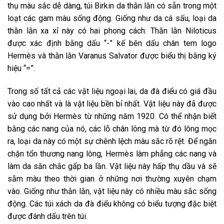
thụ màu sắc dễ dàng, túi Birkin da thằn lằn có sẵn trong một
loạt các gam màu sống động. Giống như da cá sấu, loại da
thằn lằn xa xỉ này có hai phong cách: Thằn lằn Niloticus
được xác định bằng dấu “-” kế bên dấu chân tem logo
Hermès và thằn lằn Varanus Salvator được biểu thị bằng ký
hiệu “=”.
Trong số tất cả các vật liệu ngoại lai, da đà điểu có giá đầu
vào cao nhất và là vật liệu bền bỉ nhất. Vật liệu này đã được
sử dụng bởi Hermès từ những năm 1920. Có thể nhận biết
bằng các nang của nó, các lỗ chân lông mà từ đó lông mọc
ra, loại da này có một sự chênh lệch màu sắc rõ rệt. Để ngăn
chặn tổn thương nang lông, Hermès làm phẳng các nang và
làm da săn chắc gấp ba lần. Vật liệu này hấp thụ dầu và sẽ
sẫm màu theo thời gian ở những nơi thường xuyên chạm
vào. Giống như thằn lằn, vật liệu này có nhiều màu sắc sống
động. Các túi xách da đà điểu không có biểu tượng đặc biệt
được đánh dấu trên túi.