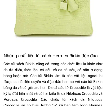
Những chất liệu túi xách Hermes Birkin độc đáo
Các túi xách Birkin cũng có trong các chất liệu lạ khác như
da đà điểu, thằn lằn, cá sấu và da cá sấu, có sẵn ở dạng
bóng hoặc mờ. Các túi Birkin làm từ các vật liệu ngoại lai
được coi là độc quyền và độc đáo hơn so với các túi Birkin
bằng da và có giá cao hơn. Da cá sấu từ Crocodile là vật liệu
kỳ lạ đắt tiền nhất và có hai kiểu là: da Niloticus Crocodile và
Porosus Crocodile. Các chiếc túi xách da Niloticus
Crocodile sẽ có biểu tượng “••” kế bên tem logo Hermès