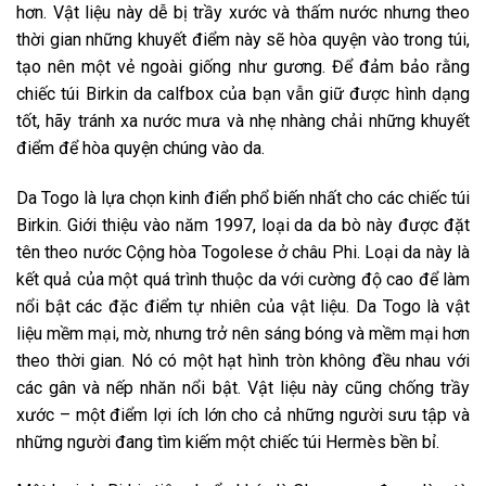
hơn. Vật liệu này dễ bị trầy xước và thấm nước nhưng theo
thời gian những khuyết điểm này sẽ hòa quyện vào trong túi,
tạo nên một vẻ ngoài giống như gương. Để đảm bảo rằng
chiếc túi Birkin da calfbox của bạn vẫn giữ được hình dạng
tốt, hãy tránh xa nước mưa và nhẹ nhàng chải những khuyết
điểm để hòa quyện chúng vào da.
Da Togo là lựa chọn kinh điển phổ biến nhất cho các chiếc túi
Birkin. Giới thiệu vào năm 1997, loại da da bò này được đặt
tên theo nước Cộng hòa Togolese ở châu Phi. Loại da này là
kết quả của một quá trình thuộc da với cường độ cao để làm
nổi bật các đặc điểm tự nhiên của vật liệu. Da Togo là vật
liệu mềm mại, mờ, nhưng trở nên sáng bóng và mềm mại hơn
theo thời gian. Nó có một hạt hình tròn không đều nhau với
các gân và nếp nhăn nổi bật. Vật liệu này cũng chống trầy
xước – một điểm lợi ích lớn cho cả những người sưu tập và
những người đang tìm kiếm một chiếc túi Hermès bền bỉ.