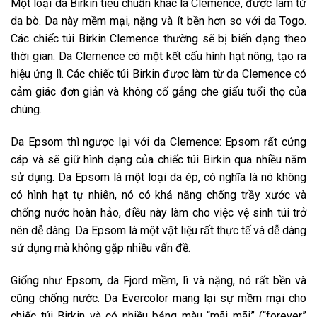
Một loại da Birkin tiêu chuẩn khác là Clemence, được làm từ
da bò. Da này mềm mại, nặng và ít bền hơn so với da Togo.
Các chiếc túi Birkin Clemence thường sẽ bị biến dạng theo
thời gian. Da Clemence có một kết cấu hình hạt nông, tạo ra
hiệu ứng lì. Các chiếc túi Birkin được làm từ da Clemence có
cảm giác đơn giản và không cố gắng che giấu tuổi thọ của
chúng.
Da Epsom thì ngược lại với da Clemence: Epsom rất cứng
cáp và sẽ giữ hình dạng của chiếc túi Birkin qua nhiều năm
sử dụng. Da Epsom là một loại da ép, có nghĩa là nó không
có hình hạt tự nhiên, nó có khả năng chống trầy xước và
chống nước hoàn hảo, điều này làm cho việc vệ sinh túi trở
nên dễ dàng. Da Epsom là một vật liệu rất thực tế và dễ dàng
sử dụng mà không gặp nhiều vấn đề.
Giống như Epsom, da Fjord mềm, lì và nặng, nó rất bền và
cũng chống nước. Da Evercolor mang lại sự mềm mại cho
chiếc túi Birkin và có nhiều bảng màu “mãi mãi” (“forever”