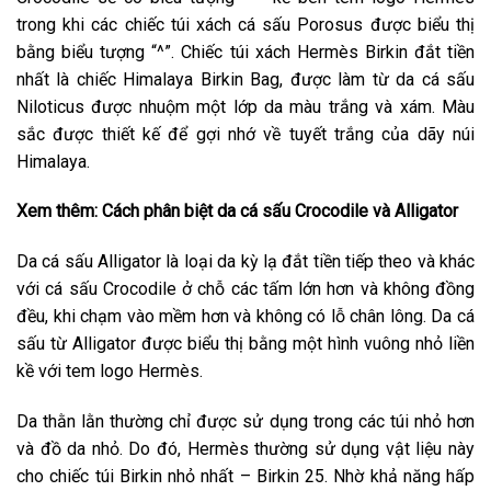
trong khi các chiếc túi xách cá sấu Porosus được biểu thị
bằng biểu tượng “^”. Chiếc túi xách Hermès Birkin đắt tiền
nhất là chiếc Himalaya Birkin Bag, được làm từ da cá sấu
Niloticus được nhuộm một lớp da màu trắng và xám. Màu
sắc được thiết kế để gợi nhớ về tuyết trắng của dãy núi
Himalaya.
Xem thêm: Cách phân biệt da cá sấu Crocodile và Alligator
Da cá sấu Alligator là loại da kỳ lạ đắt tiền tiếp theo và khác
với cá sấu Crocodile ở chỗ các tấm lớn hơn và không đồng
đều, khi chạm vào mềm hơn và không có lỗ chân lông. Da cá
sấu từ Alligator được biểu thị bằng một hình vuông nhỏ liền
kề với tem logo Hermès.
Da thằn lằn thường chỉ được sử dụng trong các túi nhỏ hơn
và đồ da nhỏ. Do đó, Hermès thường sử dụng vật liệu này
cho chiếc túi Birkin nhỏ nhất – Birkin 25. Nhờ khả năng hấp