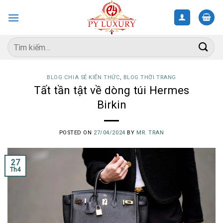
Skip
to
content
Tìm
kiếm:
BLOG CHIA SẺ KIẾN THỨC
,
BLOG THỜI TRANG
Tất tần tật về dòng túi Hermes
Birkin
POSTED ON
27/04/2024
BY
MR. TRAN
27
Th4