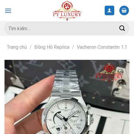
Skip
to
content
Tìm
kiếm:
Trang chủ
/
Đồng Hồ Replica
/
Vacheron Constantin 1:1