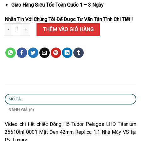
Giao Hàng Siêu Tốc Toàn Quốc 1 – 3 Ngày
Nhắn Tin Với Chúng Tôi Để Được Tư Vấn Tận Tình Chi Tiết !
Đồng Hồ Tudor Pelagos LHD Titanium 25610tnl-0001 Mặt Đen Rep
THÊM VÀO GIỎ HÀNG
MÔ TẢ
ĐÁNH GIÁ (0)
Video chi tiết chiếc Đồng Hồ Tudor Pelagos LHD Titanium
25610tnl-0001 Mặt Đen 42mm Replica 1:1 Nhà Máy VS tại
Py-Luxury: