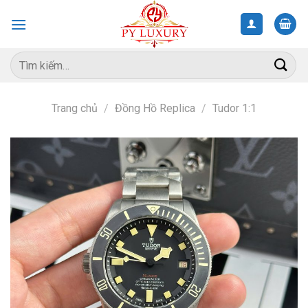
Skip
to
content
Tìm
kiếm:
Trang chủ
/
Đồng Hồ Replica
/
Tudor 1:1