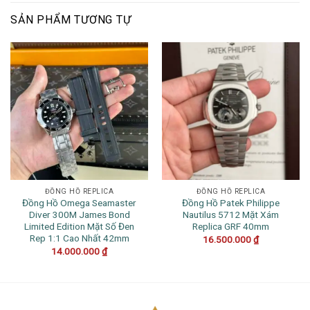
SẢN PHẨM TƯƠNG TỰ
ĐỒNG HỒ REPLICA
ĐỒNG HỒ REPLICA
Đồng Hồ Omega Seamaster
Đồng Hồ Patek Philippe
Diver 300M James Bond
Nautilus 5712 Mặt Xám
Limited Edition Mặt Số Đen
Replica GRF 40mm
Rep 1:1 Cao Nhất 42mm
16.500.000
₫
14.000.000
₫