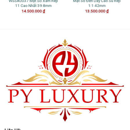
WSSA0037 Mặt Số Xám Rep
Mặt Số Đen Dây Cao Su Rep
11 Cao Nhất 39.8mm
1:1 42mm
14.500.000
₫
13.500.000
₫