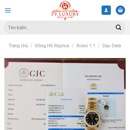
Skip
to
content
Tìm
kiếm:
Trang chủ
/
Đồng Hồ Replica
/
Rolex 1:1
/
Day-Date