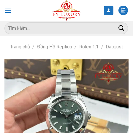
Skip
to
content
Tìm
kiếm:
Trang chủ
/
Đồng Hồ Replica
/
Rolex 1:1
/
Datejust