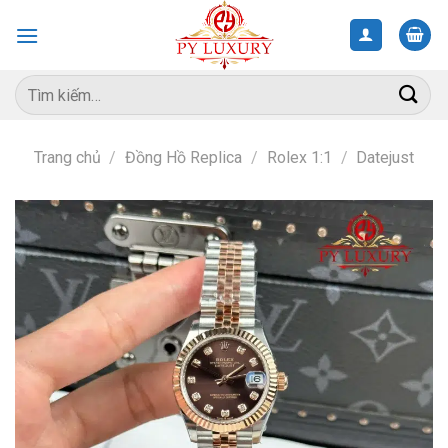
Skip
to
content
Tìm
kiếm:
Trang chủ
/
Đồng Hồ Replica
/
Rolex 1:1
/
Datejust