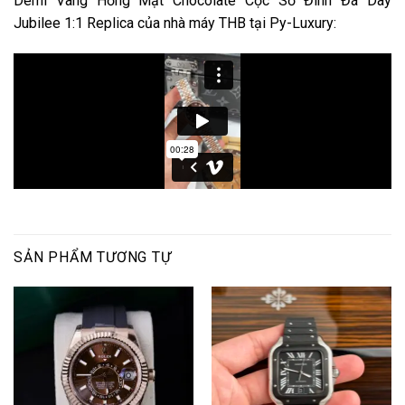
Demi Vàng Hồng Mặt Chocolate Cọc Số Đính Đá Dây
Jubilee 1:1 Replica của nhà máy THB tại Py-Luxury:
SẢN PHẨM TƯƠNG TỰ