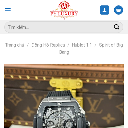
Skip
to
content
Tìm
kiếm:
Trang chủ
/
Đồng Hồ Replica
/
Hublot 1:1
/
Spirit of Big
Bang