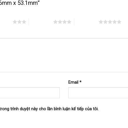
 36mm x 53.1mm”
n 5 sao
4 trên 5 sao
5 trên 5 sao
Email
*
trong trình duyệt này cho lần bình luận kế tiếp của tôi.