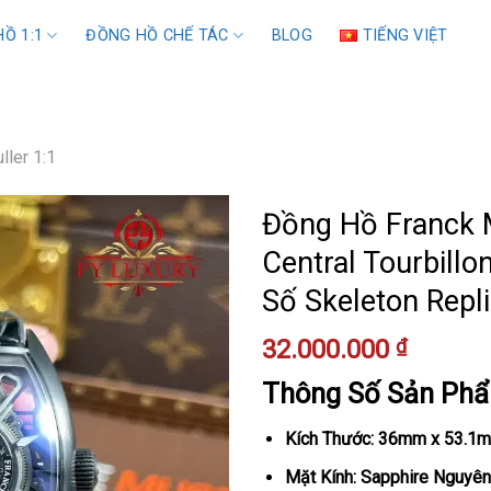
Ồ 1:1
ĐỒNG HỒ CHẾ TÁC
BLOG
TIẾNG VIỆT
ller 1:1
Đồng Hồ Franck 
Central Tourbillo
Số Skeleton Rep
32.000.000
₫
Thông Số Sản Ph
Kích Thước: 36mm x 53.1
Mặt Kính: Sapphire Nguyên