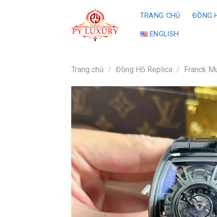
Skip
TRANG CHỦ
ĐỒNG H
to
content
ENGLISH
Trang chủ
/
Đồng Hồ Replica
/
Franck Mu