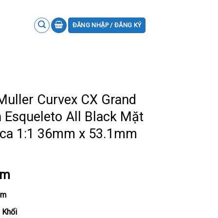
ĐĂNG NHẬP / ĐĂNG KÝ
Muller Curvex CX Grand
n Esqueleto All Black Mặt
lica 1:1 36mm x 53.1mm
ẩm
mm
 Khối