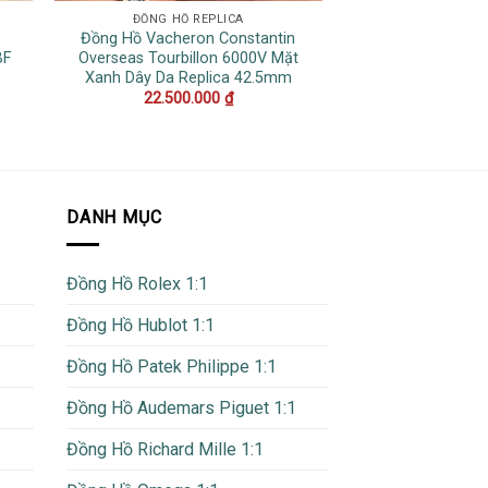
ĐỒNG HỒ REPLICA
ĐỒNG HỒ 
Đồng Hồ Vacheron Constantin
Đồng Hồ Cartier 
BF
Overseas Tourbillon 6000V Mặt
Đen Dây Cao Su Đ
Xanh Dây Da Replica 42.5mm
Cấp 39
22.500.000
₫
14.000
DANH MỤC
Đồng Hồ Rolex 1:1
Đồng Hồ Hublot 1:1
Đồng Hồ Patek Philippe 1:1
Đồng Hồ Audemars Piguet 1:1
Đồng Hồ Richard Mille 1:1