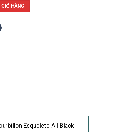
X Grand Central Tourbillon Esqueleto All Black Mặt Số Skeleton Rep
 GIỎ HÀNG
ourbillon Esqueleto All Black