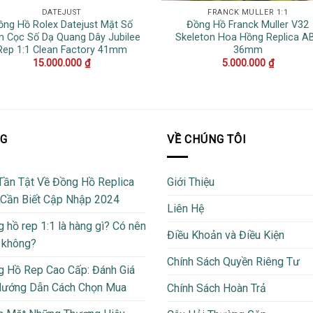
DATEJUST
FRANCK MULLER 1:1
ồng Hồ Rolex Datejust Mặt Số
Đồng Hồ Franck Muller V32
 Cọc Số Dạ Quang Dây Jubilee
Skeleton Hoa Hồng Replica A
Rep 1:1 Clean Factory 41mm
36mm
15.000.000
₫
5.000.000
₫
OG
VỀ CHÚNG TÔI
Tần Tật Về Đồng Hồ Replica
Giới Thiệu
 Cần Biết Cập Nhập 2024
Liên Hệ
 hồ rep 1:1 là hàng gì? Có nên
Điều Khoản và Điều Kiện
 không?
Chính Sách Quyền Riêng Tư
 Hồ Rep Cao Cấp: Đánh Giá
Hướng Dẫn Cách Chọn Mua
Chính Sách Hoàn Trả