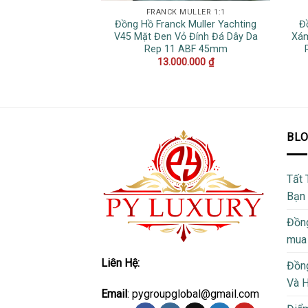
FRANCK MULLER 1:1
Đồng Hồ Franck Muller Yachting
Đ
V45 Mặt Đen Vỏ Đính Đá Dây Da
Xám
Rep 11 ABF 45mm
13.000.000
₫
BL
Tất 
Bạn
Đồng
mua
Liên Hệ:
Đồng
Và 
Email
: pygroupglobal@gmail.com