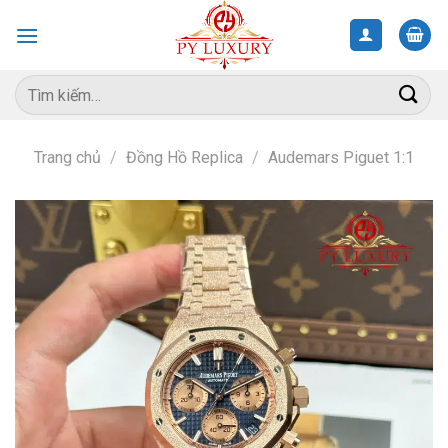
Skip
to
content
Tìm
kiếm:
Trang chủ
/
Đồng Hồ Replica
/
Audemars Piguet 1:1