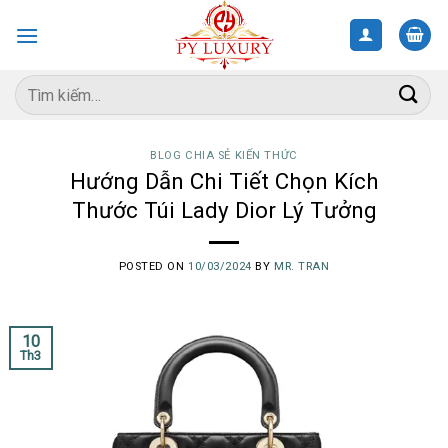
Skip
to
content
Tìm
kiếm:
BLOG CHIA SẺ KIẾN THỨC
Hướng Dẫn Chi Tiết Chọn Kích
Thước Túi Lady Dior Lý Tưởng
POSTED ON
10/03/2024
BY
MR. TRAN
10
Th3