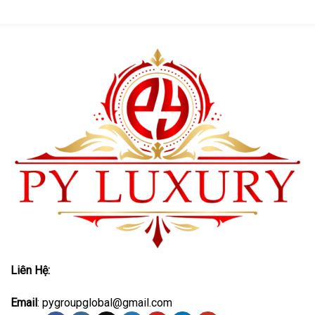
Liên Hệ:
Email
: pygroupglobal@gmail.com