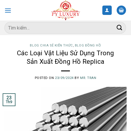
Skip
to
content
Tìm
kiếm:
BLOG CHIA SẺ KIẾN THỨC
,
BLOG ĐỒNG HỒ
Các Loại Vật Liệu Sử Dụng Trong
Sản Xuất Đồng Hồ Replica
POSTED ON
23/09/2024
BY
MR. TRAN
23
Th9